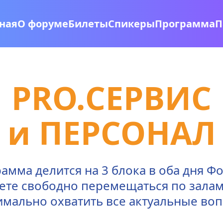
ная
О форуме
Билеты
Спикеры
Программа
П
PRO.СЕРВИС
и ПЕРСОНАЛ
амма делится на 3 блока в оба дня Фо
те свободно перемещаться по залам,
имально охватить все актуальные воп