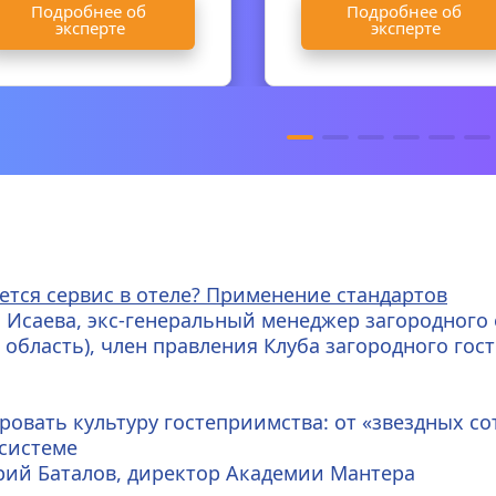
Подробнее об 
Подробнее об 
эксперте
эксперте
ется сервис в отеле? Применение стандартов
 Исаева, экс-генеральный менеджер загородного о
 область), член правления Клуба загородного го
овать культуру гостеприимства: от 
«
звездных со
системе 
рий Баталов, директор Академии Мантера 