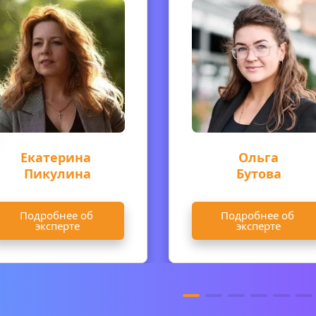
Екатерина 
Ольга
Пикулина
Бутова
Подробнее об 
Подробнее об 
эксперте
эксперте