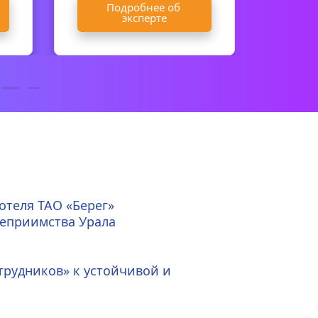
Подробнее об 
П
эксперте
теля ТАО «Берег» 
степриимства Урала
трудников
»
к устойчивой и 