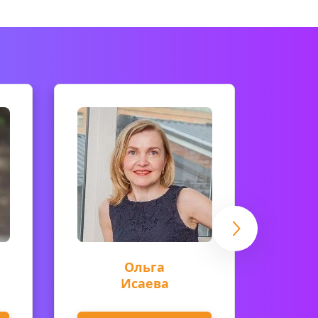
Ольга
А
Исаева
К