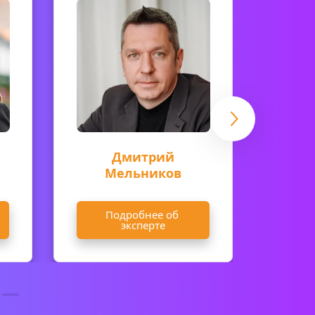
Дмитрий
Мельников
Подробнее об 
П
эксперте