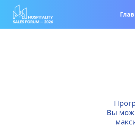
Глав
Прогр
Вы може
макс