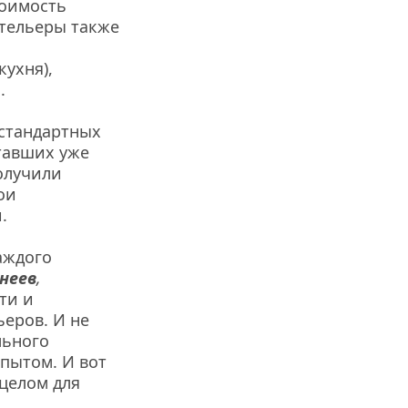
оимость 
тельеры также 
ухня), 
.
стандартных 
авших уже 
олучили 
и 
.
ждого 
неев
, 
и и 
ров. И не 
ьного 
пытом. И вот 
целом для 