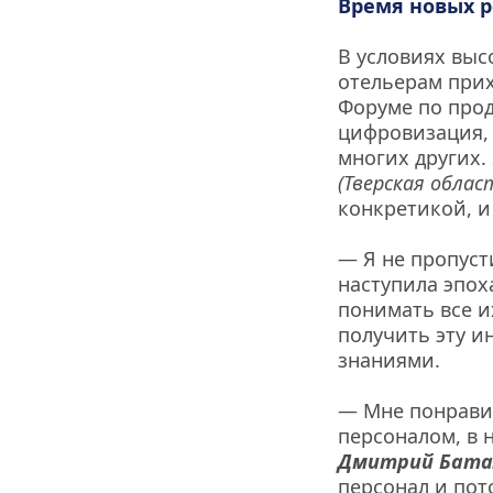
Время новых р
В условиях выс
отельерам прих
Форуме по прод
цифровизация, 
многих других. 
(Тверская област
конкретикой, и
— Я не пропуст
наступила эпох
понимать все и
получить эту и
знаниями.
— Мне понравил
персоналом, в 
Дмитрий Бата
персонал и пото