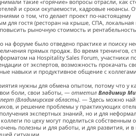
нимали такие «горячие» вопросы отрасли, как ст
отелей и сроки окупаемости, кадровые нюансы. О
ниями о том, что делает проект по-настоящему 
 для гостя (ресторан на крыше, СПА, локальная к
 повысить рыночную стоимость и рентабельность
о на форуме было отведено практике и поиску не
еличения прямых продаж. Во время тренингов, ст
орматом на Hospitality Sales Forum, участники п
ндации от экспертов, возможность прокачать сво
ные навыки и продуктивное общение с коллегами
иятия нужны для обмена опытом, потому что у ка
вои боли, свои заботы, — 
отметил 
Владимир Ми
сперт (Владимирская область)
. — Здесь можно найт
ков, и решение проблемы у практикующих отелье
 получения экспертных знаний, но и для неформал
 коллеги по цеху могут поделиться собственным о
очень полезны и для работы, и для развития, и в 
ущей ситуации.