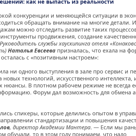
ешений: как не выпасть из реальности
окой конкуренции и меняющейся ситуации в экон
одиться обращать внимание на многие детали. И
ажам можно отследить развитие таких процессов,
инструменты продвижения, создание качественно
Руководитель службы хаускипинга отеля «Конаково.
ь) 
Наталья Евсеева
призналась, что ехала на фор
 осталась с «позитивным настроем»:
ила ни одного выступления в зале про сервис и пе
а новых технологий, искусственного интеллекта, и
х нюансы. В плотном рабочем режиме не всегда ес
нформацию. Форум дал возможность для обмена а
ись спикеры, которые делились опытом в управ
направлении стандартизации и повышения качест
лов
, директор Академии Мантера
. — Если мы ран
м обучали, то в этом году понимаем, что надо 