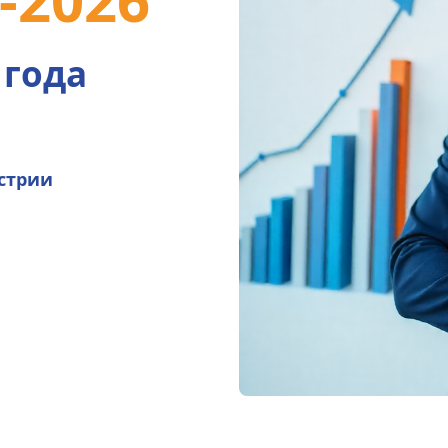
 года
трии 