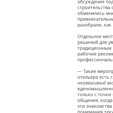
обсуждения под
строительства 
обменялись мне
привлекательным
разобрали, как
Отдельное мест
решений для ув
традиционным ф
рабочие рекоме
профессиональ
— Такие меропр
отельера есть с
независимый эк
единомышленни
только с точки
общения, когда
эти знакомства 
понимания тек