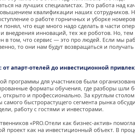
ться на лучших специалистах. Это работа над кач
повышением квалификации наших сотрудников. Н
ступление о работе горничных и уборке номеров.
и понял, что еще много надо сделать в части опе
и внедрения инноваций, тех же роботов. Но, тем н
 в том, что сервис — это про людей. Если мы раб
венно, то они нам будут возвращаться и получать
: от апарт-отелей до инвестиционной привле
ой программы для участников были организованы
рованные форматы обучения, где разборы шли бе
 открыто и профессионально. За круглым столом
ы самого быстрорастущего сегмента рынка обсуди
ели, работу с гостями и инвесторами.
ственников «PRO.Отели как бизнес-актив» помогла
вой проект как на инвестиционный объект. В проце