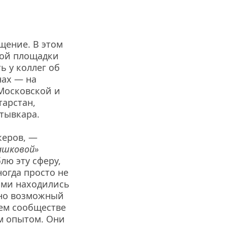
щение. В этом 
ой площадки 
 у коллег об 
ах — на 
Московской и 
арстан, 
тывкара.
— Я рада снова увидеть всех своих любимых коллег и новых спикеров, — 
ашковой» 
ю эту сферу, 
огда просто не 
ами находились 
но возможный 
ем сообществе 
м опытом. Они 