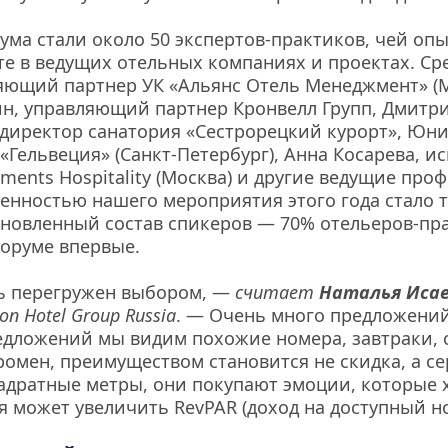
ма стали около 50 экспертов-практиков, чей опыт
е в ведущих отельных компаниях и проектах. Сре
яющий партнер УК «Альянс Отель Менеджмент» (Мо
н, управляющий партнер Кронвелл Групп, Дмитри
иректор санатория «Сестрорецкий курорт», Юнис
 «Гельвеция» (Санкт-Петербург), Анна Косарева, и
ments Hospitality (Москва) и другие ведущие про
бенностью нашего мероприятия этого года стало то
новленный состав спикеров — 70% отельеров-пра
оруме впервые.
ь перегружен выбором, — 
считает 
Наталья Иса
n Hotel Group Russia
. — Очень много предложений 
едложений мы видим похожие номера, завтраки, с
ромен, преимуществом становится не скидка, а сер
адратные метры, они покупают эмоции, которые х
 может увеличить RevPAR (доход на доступный но