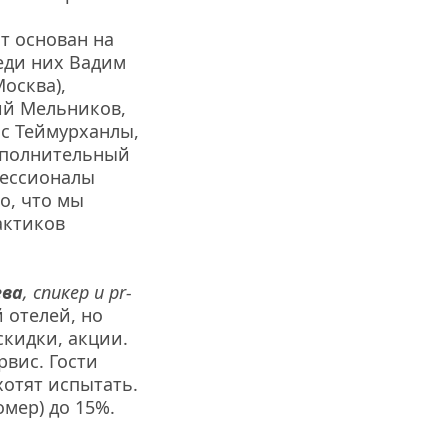
 основан на 
ди них Вадим 
сква), 
й Мельников, 
 Теймурханлы, 
сполнительный 
фессионалы 
, что мы 
ктиков 
ева
, спикер и pr-
отелей, но 
кидки, акции. 
вис. Гости 
отят испытать. 
мер) до 15%.