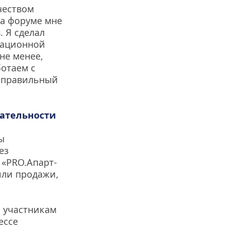
еством 
а форуме мне 
 Я сделал 
рационной 
е менее, 
отаем с 
 правильный 
кательности
 
з 
 «PRO.Апарт-
ли продажи, 
 участникам 
ссе 