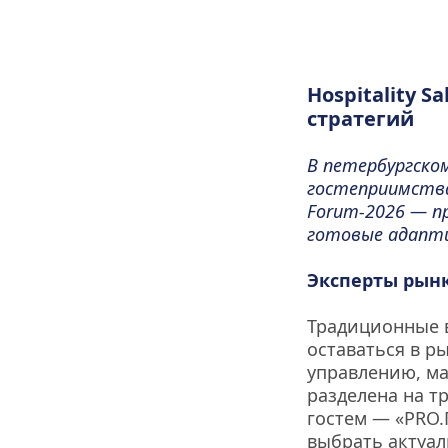
Hospitality S
стратегий
В петербургском
гостеприимства 
Forum-2026 — п
готовые адапт
Эксперты рынк
Традиционные 
оставаться в р
управлению, ма
разделена на т
гостем — «PRO.
выбрать актуал