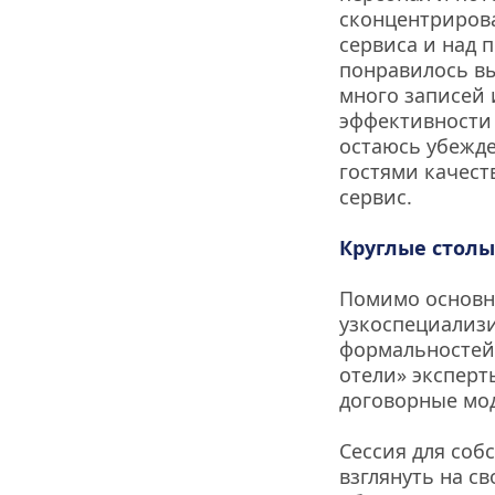
сконцентрирова
сервиса и над 
понравилось вы
много записей 
эффективности 
остаюсь убежден
гостями качест
сервис.
Круглые столы
Помимо основн
узкоспециализи
формальностей,
отели» эксперт
договорные мод
Сессия для соб
взглянуть на с