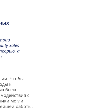
ных 
трии 
ty Sales 
еорию, а 
ю.
ии. Чтобы 
ды к 
ма была 
модействия с 
ники могли 
нейшей работы.