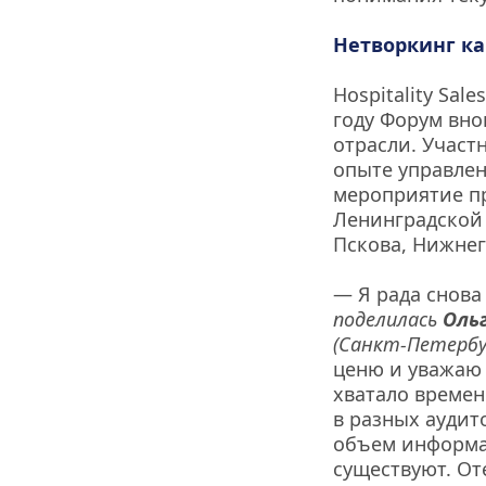
Нетворкинг ка
Hospitality Sal
году Форум вно
отрасли. Участн
опыте управлен
мероприятие пр
Ленинградской 
Пскова, Нижнег
поделилась 
Оль
(Санкт-Петербу
ценю и уважаю 
хватало времен
в разных аудит
объем информац
существуют. От