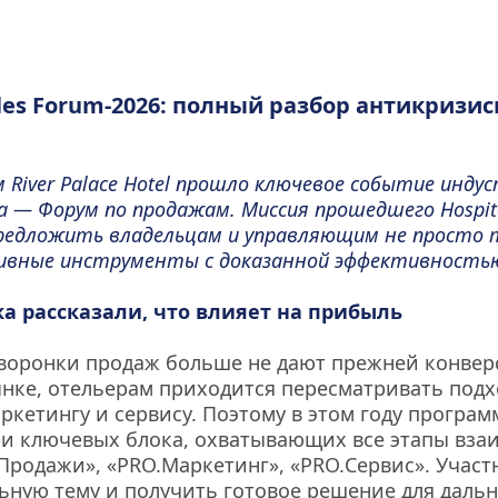
ales Forum-2026: полный разбор антикризис
 River Palace Hotel прошло ключевое событие индус
— Форум по продажам. Миссия прошедшего Hospitali
редложить владельцам и управляющим не просто т
ивные инструменты с доказанной эффективность
а рассказали, что влияет на прибыль
воронки продаж больше не дают прежней конверс
ынке, отельерам приходится пересматривать подхо
ркетингу и сервису. Поэтому в этом году програм
ри ключевых блока, охватывающих все этапы взаи
Продажи», «PRO.Маркетинг», «PRO.Сервис». Участ
ьную тему и получить готовое решение для даль