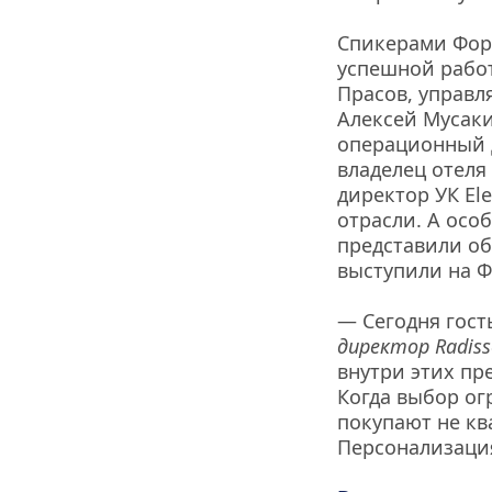
Спикерами Фору
успешной работ
Прасов, управл
Алексей Мусаки
операционный д
владелец отеля
директор УК Ele
отрасли. А осо
представили об
выступили на Ф
— Сегодня гост
директор Radisso
внутри этих пр
Когда выбор ог
покупают не кв
Персонализация