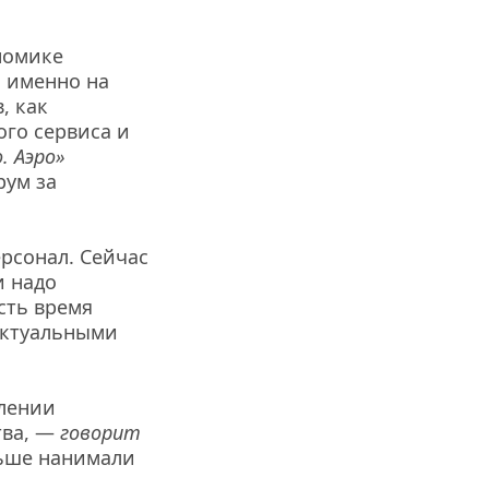
омике 
 именно на 
 как 
го сервиса и 
 Аэро» 
ум за 
рсонал. Сейчас 
 надо 
ть время 
ктуальными 
лении 
ва, — 
говорит 
ьше нанимали 