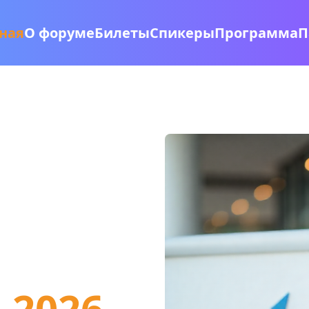
ная
О форуме
Билеты
Спикеры
Программа
П
-2026